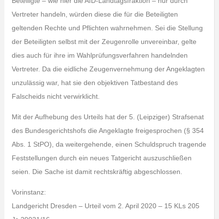
Beteiligte – wie hier die AfD-Landtagsfraktion – nur durch
Vertreter handeln, würden diese die für die Beteiligten
geltenden Rechte und Pflichten wahrnehmen. Sei die Stellung
der Beteiligten selbst mit der Zeugenrolle unvereinbar, gelte
dies auch für ihre im Wahlprüfungsverfahren handelnden
Vertreter. Da die eidliche Zeugenvernehmung der Angeklagten
unzulässig war, hat sie den objektiven Tatbestand des
Falscheids nicht verwirklicht.
Mit der Aufhebung des Urteils hat der 5. (Leipziger) Strafsenat
des Bundesgerichtshofs die Angeklagte freigesprochen (§ 354
Abs. 1 StPO), da weitergehende, einen Schuldspruch tragende
Feststellungen durch ein neues Tatgericht auszuschließen
seien. Die Sache ist damit rechtskräftig abgeschlossen.
Vorinstanz:
Landgericht Dresden – Urteil vom 2. April 2020 – 15 KLs 205