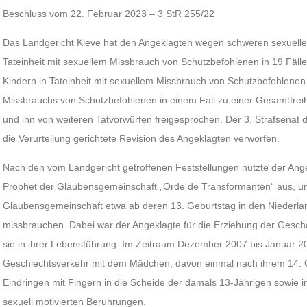
Beschluss vom 22. Februar 2023 – 3 StR 255/22
Das Landgericht Kleve hat den Angeklagten wegen schweren sexuelle
Tateinheit mit sexuellem Missbrauch von Schutzbefohlenen in 19 Fäll
Kindern in Tateinheit mit sexuellem Missbrauch von Schutzbefohlenen 
Missbrauchs von Schutzbefohlenen in einem Fall zu einer Gesamtfreihei
und ihn von weiteren Tatvorwürfen freigesprochen. Der 3. Strafsenat
die Verurteilung gerichtete Revision des Angeklagten verworfen.
Nach den vom Landgericht getroffenen Feststellungen nutzte der Angek
Prophet der Glaubensgemeinschaft „Orde de Transformanten“ aus, um 
Glaubensgemeinschaft etwa ab deren 13. Geburtstag in den Niederlan
missbrauchen. Dabei war der Angeklagte für die Erziehung der Geschä
sie in ihrer Lebensführung. Im Zeitraum Dezember 2007 bis Januar 2
Geschlechtsverkehr mit dem Mädchen, davon einmal nach ihrem 14. G
Eindringen mit Fingern in die Scheide der damals 13-Jährigen sowie 
sexuell motivierten Berührungen.