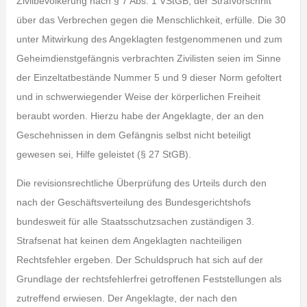
Zivilbevölkerung nach § 7 Abs. 1 VStGB, der Strafvorschrift
über das Verbrechen gegen die Menschlichkeit, erfülle. Die 30
unter Mitwirkung des Angeklagten festgenommenen und zum
Geheimdienstgefängnis verbrachten Zivilisten seien im Sinne
der Einzeltatbestände Nummer 5 und 9 dieser Norm gefoltert
und in schwerwiegender Weise der körperlichen Freiheit
beraubt worden. Hierzu habe der Angeklagte, der an den
Geschehnissen in dem Gefängnis selbst nicht beteiligt
gewesen sei, Hilfe geleistet (§ 27 StGB).
Die revisionsrechtliche Überprüfung des Urteils durch den
nach der Geschäftsverteilung des Bundesgerichtshofs
bundesweit für alle Staatsschutzsachen zuständigen 3.
Strafsenat hat keinen dem Angeklagten nachteiligen
Rechtsfehler ergeben. Der Schuldspruch hat sich auf der
Grundlage der rechtsfehlerfrei getroffenen Feststellungen als
zutreffend erwiesen. Der Angeklagte, der nach den