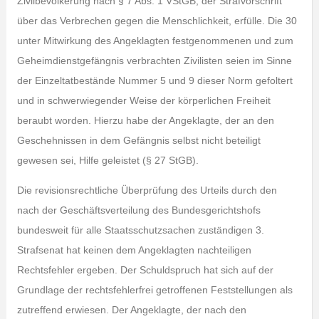
Zivilbevölkerung nach § 7 Abs. 1 VStGB, der Strafvorschrift
über das Verbrechen gegen die Menschlichkeit, erfülle. Die 30
unter Mitwirkung des Angeklagten festgenommenen und zum
Geheimdienstgefängnis verbrachten Zivilisten seien im Sinne
der Einzeltatbestände Nummer 5 und 9 dieser Norm gefoltert
und in schwerwiegender Weise der körperlichen Freiheit
beraubt worden. Hierzu habe der Angeklagte, der an den
Geschehnissen in dem Gefängnis selbst nicht beteiligt
gewesen sei, Hilfe geleistet (§ 27 StGB).
Die revisionsrechtliche Überprüfung des Urteils durch den
nach der Geschäftsverteilung des Bundesgerichtshofs
bundesweit für alle Staatsschutzsachen zuständigen 3.
Strafsenat hat keinen dem Angeklagten nachteiligen
Rechtsfehler ergeben. Der Schuldspruch hat sich auf der
Grundlage der rechtsfehlerfrei getroffenen Feststellungen als
zutreffend erwiesen. Der Angeklagte, der nach den