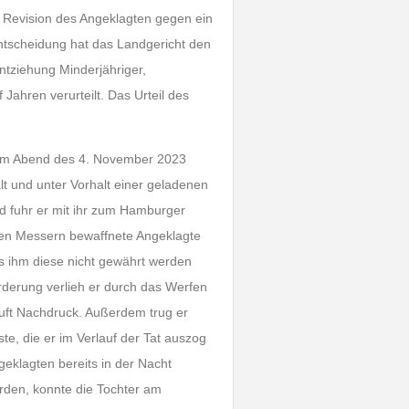
e Revision des Angeklagten gegen ein
ntscheidung hat das Landgericht den
ntziehung Minderjähriger,
 Jahren verurteilt. Das Urteil des
 am Abend des 4. November 2023
lt und unter Vorhalt einer geladenen
d fuhr er mit ihr zum Hamburger
eren Messern bewaffnete Angeklagte
ass ihm diese nicht gewährt werden
orderung verlieh er durch das Werfen
uft Nachdruck. Außerdem trug er
ste, die er im Verlauf der Tat auszog
klagten bereits in der Nacht
ürden, konnte die Tochter am