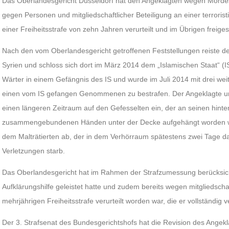
Das Oberlandesgericht Düsseldorf hat den Angeklagten wegen Mordes 
gegen Personen und mitgliedschaftlicher Beteiligung an einer terroris
einer Freiheitsstrafe von zehn Jahren verurteilt und im Übrigen freige
Nach den vom Oberlandesgericht getroffenen Feststellungen reiste d
Syrien und schloss sich dort im März 2014 dem „Islamischen Staat“ (
Wärter in einem Gefängnis des IS und wurde im Juli 2014 mit drei w
einen vom IS gefangen Genommenen zu bestrafen. Der Angeklagte un
einen längeren Zeitraum auf den Gefesselten ein, der an seinen hint
zusammengebundenen Händen unter der Decke aufgehängt worden war.
dem Malträtierten ab, der in dem Verhörraum spätestens zwei Tage 
Verletzungen starb.
Das Oberlandesgericht hat im Rahmen der Strafzumessung berücksich
Aufklärungshilfe geleistet hatte und zudem bereits wegen mitgliedschaf
mehrjährigen Freiheitsstrafe verurteilt worden war, die er vollständig v
Der 3. Strafsenat des Bundesgerichtshofs hat die Revision des Angekl