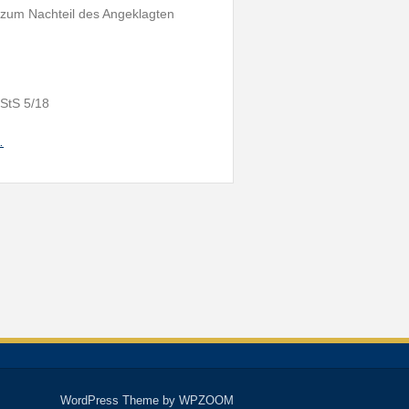
r zum Nachteil des Angeklagten
 StS 5/18
…
WordPress Theme by
WPZOOM