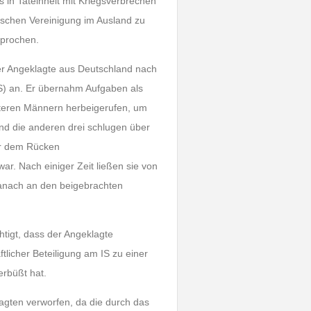
in Tateinheit mit Kriegsverbrechen
tischen Vereinigung im Ausland zu
sprochen.
er Angeklagte aus Deutschland nach
IS) an. Er übernahm Aufgaben als
eiteren Männern herbeigerufen, um
d die anderen drei schlugen über
er dem Rücken
 Nach einiger Zeit ließen sie von
danach an den beigebrachten
tigt, dass der Angeklagte
tlicher Beteiligung am IS zu einer
erbüßt hat.
agten verworfen, da die durch das