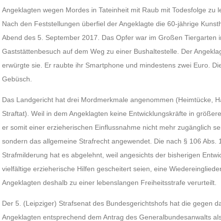
Angeklagten wegen Mordes in Tateinheit mit Raub mit Todesfolge zu leb
Nach den Feststellungen überfiel der Angeklagte die 60-jährige Kunst
Abend des 5. September 2017. Das Opfer war im Großen Tiergarten i
Gaststättenbesuch auf dem Weg zu einer Bushaltestelle. Der Angeklagt
erwürgte sie. Er raubte ihr Smartphone und mindestens zwei Euro. Die
Gebüsch.
Das Landgericht hat drei Mordmerkmale angenommen (Heimtücke, Ha
Straftat). Weil in dem Angeklagten keine Entwicklungskräfte in grö
er somit einer erzieherischen Einflussnahme nicht mehr zugänglich sei
sondern das allgemeine Strafrecht angewendet. Die nach § 106 Abs. 
Strafmilderung hat es abgelehnt, weil angesichts der bisherigen Entw
vielfältige erzieherische Hilfen gescheitert seien, eine Wiedereinglied
Angeklagten deshalb zu einer lebenslangen Freiheitsstrafe verurteilt.
Der 5. (Leipziger) Strafsenat des Bundesgerichtshofs hat die gegen da
Angeklagten entsprechend dem Antrag des Generalbundesanwalts als 