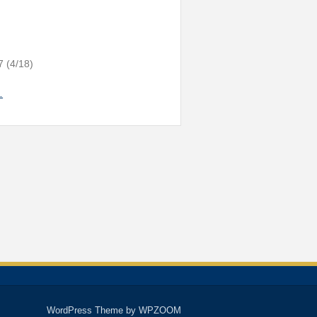
7 (4/18)
…
WordPress Theme by
WPZOOM