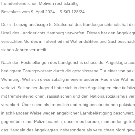
fremdenfeindlichen Motiven rechtskräftig
Beschluss vom 9. April 2024 – 5 StR 128/24
Der in Leipzig ansässige 5. Strafsenat des Bundesgerichtshofs hat di
Urteil des Landgerichts Hamburg verworfen. Dieses hat den Angekl
versuchten Mordes in Tateinheit mit Waffendelikten und Sachbeschädig
sieben Jahren verurteilt.
Nach den Feststellungen des Landgerichts schoss der Angeklagte aus
bedingtem Tötungsvorsatz durch die geschlossene Tür einer von pa
Wohnung. Weil sich diese zufällig in einem anderen Raum der Wohnu
verletzt. Seit seiner Jugend hatte sich in dem Angeklagten eine tiefsi
mit fremdenfeindlichen, rassistischen und den Nationalsozialismus ve
verankert. Über seine als freundlich und ruhig beschriebenen pakista
in schikanöser Weise wegen angeblicher Lärmbelästigung beschwert. 
gegenüber einer Polizeibeamtin, dass er es bereue, niemanden getro
das Handeln des Angeklagten insbesondere als versuchten Mord gew