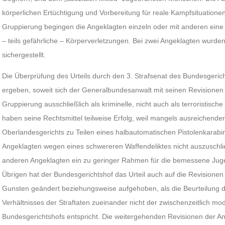
körperlichen Ertüchtigung und Vorbereitung für reale Kampfsituatio
Gruppierung begingen die Angeklagten einzeln oder mit anderen eine 
– teils gefährliche – Körperverletzungen. Bei zwei Angeklagten wurde
sichergestellt.
Die Überprüfung des Urteils durch den 3. Strafsenat des Bundesgerich
ergeben, soweit sich der Generalbundesanwalt mit seinen Revisionen
Gruppierung ausschließlich als kriminelle, nicht auch als terroristisch
haben seine Rechtsmittel teilweise Erfolg, weil mangels ausreichende
Oberlandesgerichts zu Teilen eines halbautomatischen Pistolenkarabin
Angeklagten wegen eines schwereren Waffendeliktes nicht auszuschlie
anderen Angeklagten ein zu geringer Rahmen für die bemessene Jug
Übrigen hat der Bundesgerichtshof das Urteil auch auf die Revisionen
Gunsten geändert beziehungsweise aufgehoben, als die Beurteilung d
Verhältnisses der Straftaten zueinander nicht der zwischenzeitlich mo
Bundesgerichtshofs entspricht. Die weitergehenden Revisionen der An