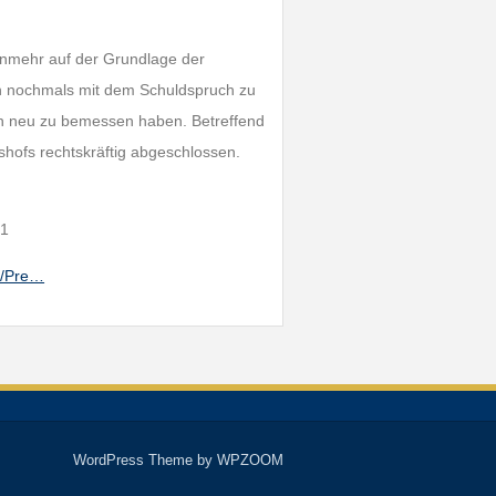
unmehr auf der Grundlage der
en nochmals mit dem Schuldspruch zu
afen neu zu bemessen haben. Betreffend
shofs rechtskräftig abgeschlossen.
21
s/Pre…
WordPress Theme by
WPZOOM