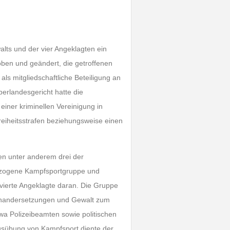
lts und der vier Angeklagten ein
oben und geändert, die getroffenen
ls mitgliedschaftliche Beteiligung an
berlandesgericht hatte die
einer kriminellen Vereinigung in
reiheitsstrafen beziehungsweise einen
en unter anderem drei der
bezogene Kampfsportgruppe und
vierte Angeklagte daran. Die Gruppe
einandersetzungen und Gewalt zum
wa Polizeibeamten sowie politischen
usübung von Kampfsport diente der