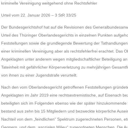
kriminelle Vereinigung weitgehend ohne Rechtsfehler
Urteil vom 22. Januar 2026 – 3 StR 33/25
Der Bundesgerichtshof hat auf die Revisionen des Generalbundesanwa
Urteil des Thüringer Oberlandesgerichts in einzelnen Punkten aufgeh
Feststellungen sowie die grundlegende Bewertung der Tathandlungen a
einer kriminellen Vereinigung aber als rechtsfehlerfrei erachtet. Das O
Angeklagten unter anderem wegen mitgliedschaftlicher Beteiligung an 
Tateinheit mit gefährlicher Körperverletzung zu mehrjährigen Gesamtf
von ihnen zu einer Jugendstrafe verurteilt.
Nach den vom Oberlandesgericht getroffenen Feststellungen gründet
Angeklagten im Jahr 2019 eine rechtsextremistische, auf Eisenach 
beteiligten sich im Folgenden ebenso wie der später hinzukommende 
bestand aus zehn bis 15 Mitgliedern und bezweckte körperliche Aus
Nachteil von dem „feindlichen“ Spektrum zugerechneten Personen, et
Gegnern, und dem „asozialen Milieu“ zugeordneten Menschen. Die A