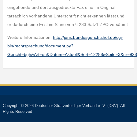
eingehende und dort ausgedruckte Fax eine im Original
tatsächlich vorhandene Unterschrift nicht erkennen lässt und
er dadurch eine Frist im Sinne von § 233 Satz1 ZPO versäumt.
Weitere Informationen:
http://juris.bundesgerichtshof.de/cgi-
bin/rechtsprechung/document.py?
Gericht=bgh&Art=en&Datum=Aktuell&Sort=12288&Seite=3&nr=9
Copyright © 2026 Deutscher Strafverteidiger Verband e. V. (DSV). All
Rights Reserved