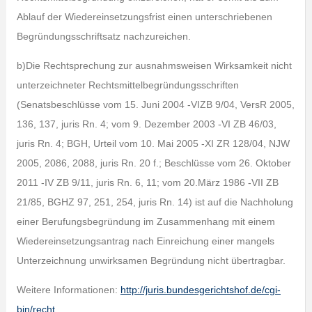
Ablauf der Wiedereinsetzungsfrist einen unterschriebenen
Begründungsschriftsatz nachzureichen.
b)Die Rechtsprechung zur ausnahmsweisen Wirksamkeit nicht
unterzeichneter Rechtsmittelbegründungsschriften
(Senatsbeschlüsse vom 15. Juni 2004 -VIZB 9/04, VersR 2005,
136, 137, juris Rn. 4; vom 9. Dezember 2003 -VI ZB 46/03,
juris Rn. 4; BGH, Urteil vom 10. Mai 2005 -XI ZR 128/04, NJW
2005, 2086, 2088, juris Rn. 20 f.; Beschlüsse vom 26. Oktober
2011 -IV ZB 9/11, juris Rn. 6, 11; vom 20.März 1986 -VII ZB
21/85, BGHZ 97, 251, 254, juris Rn. 14) ist auf die Nachholung
einer Berufungsbegründung im Zusammenhang mit einem
Wiedereinsetzungsantrag nach Einreichung einer mangels
Unterzeichnung unwirksamen Begründung nicht übertragbar.
Weitere Informationen:
http://juris.bundesgerichtshof.de/cgi-
bin/recht…