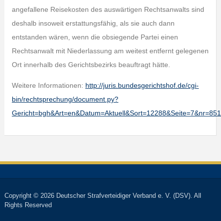
angefallene Reisekosten des auswärtigen Rechtsanwalts sind
deshalb insoweit erstattungsfähig, als sie auch dann
entstanden wären, wenn die obsiegende Partei einen
Rechtsanwalt mit Niederlassung am weitest entfernt gelegenen
Ort innerhalb des Gerichtsbezirks beauftragt hätte.
Weitere Informationen:
http://juris.bundesgerichtshof.de/cgi-
bin/rechtsprechung/document.py?
Gericht=bgh&Art=en&Datum=Aktuell&Sort=12288&Seite=7&nr=8
Copyright © 2026 Deutscher Strafverteidiger Verband e. V. (DSV). All
Rights Reserved