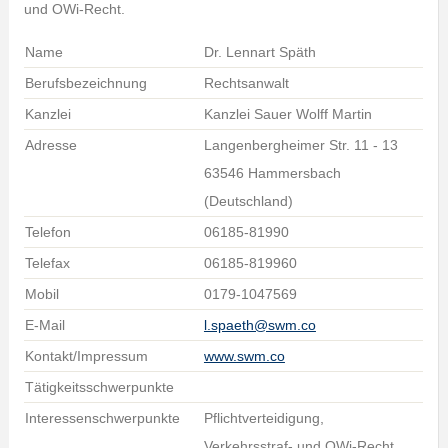
und OWi-Recht.
Name
Dr. Lennart Späth
Berufsbezeichnung
Rechtsanwalt
Kanzlei
Kanzlei Sauer Wolff Martin
Adresse
Langenbergheimer Str. 11 - 13
63546 Hammersbach
(Deutschland)
Telefon
06185-81990
Telefax
06185-819960
Mobil
0179-1047569
E-Mail
l.spaeth@swm.co
Kontakt/Impressum
www.swm.co
Tätigkeitsschwerpunkte
Interessenschwerpunkte
Pflichtverteidigung,
Verkehrsstraf- und OWi-Recht