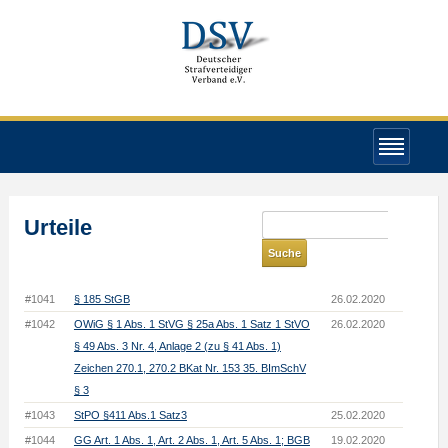
Urteile
#1041
§ 185 StGB
26.02.2020
#1042
OWiG § 1 Abs. 1 StVG § 25a Abs. 1 Satz 1 StVO
26.02.2020
§ 49 Abs. 3 Nr. 4, Anlage 2 (zu § 41 Abs. 1)
Zeichen 270.1, 270.2 BKat Nr. 153 35. BImSchV
§ 3
#1043
StPO §411 Abs.1 Satz3
25.02.2020
#1044
GG Art. 1 Abs. 1, Art. 2 Abs. 1, Art. 5 Abs. 1; BGB
19.02.2020