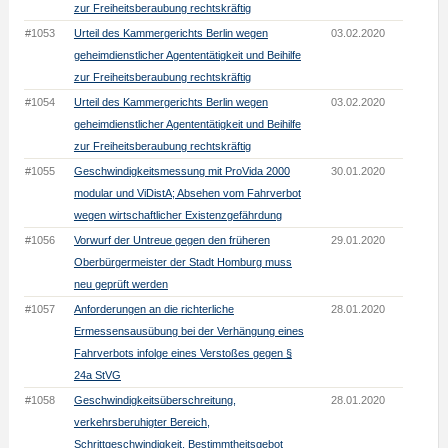
zur Freiheitsberaubung rechtskräftig
#1053
Urteil des Kammergerichts Berlin wegen
03.02.2020
geheimdienstlicher Agententätigkeit und Beihilfe
zur Freiheitsberaubung rechtskräftig
#1054
Urteil des Kammergerichts Berlin wegen
03.02.2020
geheimdienstlicher Agententätigkeit und Beihilfe
zur Freiheitsberaubung rechtskräftig
#1055
Geschwindigkeitsmessung mit ProVida 2000
30.01.2020
modular und ViDistA; Absehen vom Fahrverbot
wegen wirtschaftlicher Existenzgefährdung
#1056
Vorwurf der Untreue gegen den früheren
29.01.2020
Oberbürgermeister der Stadt Homburg muss
neu geprüft werden
#1057
Anforderungen an die richterliche
28.01.2020
Ermessensausübung bei der Verhängung eines
Fahrverbots infolge eines Verstoßes gegen §
24a StVG
#1058
Geschwindigkeitsüberschreitung,
28.01.2020
verkehrsberuhigter Bereich,
Schrittgeschwindigkeit, Bestimmtheitsgebot