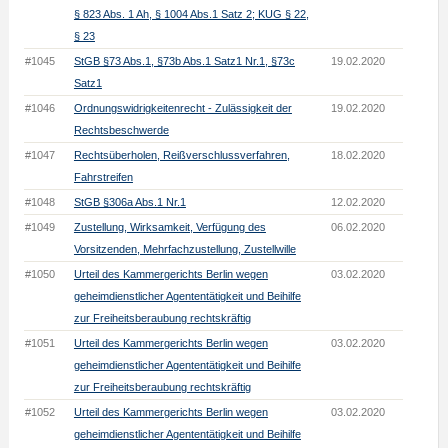
§ 823 Abs. 1 Ah, § 1004 Abs.1 Satz 2; KUG § 22,
§ 23
#1045
StGB §73 Abs.1, §73b Abs.1 Satz1 Nr.1, §73c
19.02.2020
Satz1
#1046
Ordnungswidrigkeitenrecht - Zulässigkeit der
19.02.2020
Rechtsbeschwerde
#1047
Rechtsüberholen, Reißverschlussverfahren,
18.02.2020
Fahrstreifen
#1048
StGB §306a Abs.1 Nr.1
12.02.2020
#1049
Zustellung, Wirksamkeit, Verfügung des
06.02.2020
Vorsitzenden, Mehrfachzustellung, Zustellwille
#1050
Urteil des Kammergerichts Berlin wegen
03.02.2020
geheimdienstlicher Agententätigkeit und Beihilfe
zur Freiheitsberaubung rechtskräftig
#1051
Urteil des Kammergerichts Berlin wegen
03.02.2020
geheimdienstlicher Agententätigkeit und Beihilfe
zur Freiheitsberaubung rechtskräftig
#1052
Urteil des Kammergerichts Berlin wegen
03.02.2020
geheimdienstlicher Agententätigkeit und Beihilfe