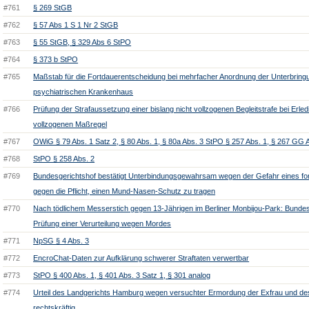
#761
§ 269 StGB
#762
§ 57 Abs 1 S 1 Nr 2 StGB
#763
§ 55 StGB, § 329 Abs 6 StPO
#764
§ 373 b StPO
#765
Maßstab für die Fortdauerentscheidung bei mehrfacher Anordnung der Unterbring
psychiatrischen Krankenhaus
#766
Prüfung der Strafaussetzung einer bislang nicht vollzogenen Begleitstrafe bei Erled
vollzogenen Maßregel
#767
OWiG § 79 Abs. 1 Satz 2, § 80 Abs. 1, § 80a Abs. 3 StPO § 257 Abs. 1, § 267 GG A
#768
StPO § 258 Abs. 2
#769
Bundesgerichtshof bestätigt Unterbindungsgewahrsam wegen der Gefahr eines fo
gegen die Pflicht, einen Mund-Nasen-Schutz zu tragen
#770
Nach tödlichem Messerstich gegen 13-Jährigen im Berliner Monbijou-Park: Bundes
Prüfung einer Verurteilung wegen Mordes
#771
NpSG § 4 Abs. 3
#772
EncroChat-Daten zur Aufklärung schwerer Straftaten verwertbar
#773
StPO § 400 Abs. 1, § 401 Abs. 3 Satz 1, § 301 analog
#774
Urteil des Landgerichts Hamburg wegen versuchter Ermordung der Exfrau und de
rechtskräftig