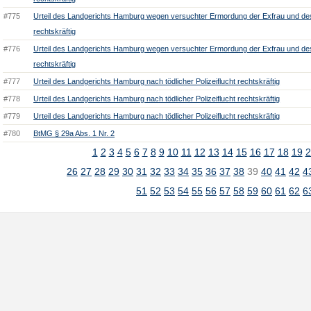
#775
Urteil des Landgerichts Hamburg wegen versuchter Ermordung der Exfrau und de
rechtskräftig
#776
Urteil des Landgerichts Hamburg wegen versuchter Ermordung der Exfrau und de
rechtskräftig
#777
Urteil des Landgerichts Hamburg nach tödlicher Polizeiflucht rechtskräftig
#778
Urteil des Landgerichts Hamburg nach tödlicher Polizeiflucht rechtskräftig
#779
Urteil des Landgerichts Hamburg nach tödlicher Polizeiflucht rechtskräftig
#780
BtMG § 29a Abs. 1 Nr. 2
1
2
3
4
5
6
7
8
9
10
11
12
13
14
15
16
17
18
19
2
26
27
28
29
30
31
32
33
34
35
36
37
38
39
40
41
42
4
51
52
53
54
55
56
57
58
59
60
61
62
6