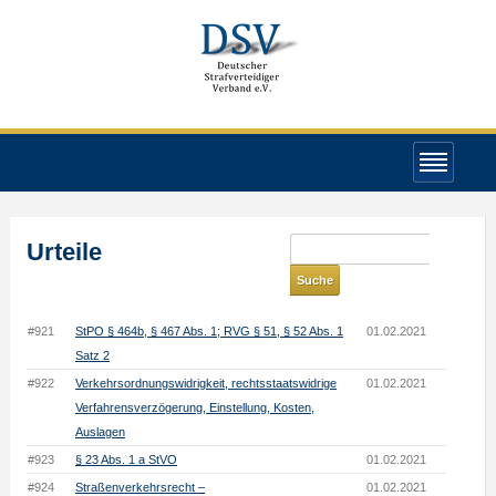
Urteile
#921
StPO § 464b, § 467 Abs. 1; RVG § 51, § 52 Abs. 1
01.02.2021
Satz 2
#922
Verkehrsordnungswidrigkeit, rechtsstaatswidrige
01.02.2021
Verfahrensverzögerung, Einstellung, Kosten,
Auslagen
#923
§ 23 Abs. 1 a StVO
01.02.2021
#924
Straßenverkehrsrecht –
01.02.2021