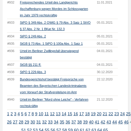
#932
Freisprechendes Urteil des Landgerichts
11.01.2021
Aschaffenburg wegen Mordes im Schlossgarten
im Jahr 1979 rechtskräftig
#933
StPO § 349 Abs. 2 OWiG § 79 Abs. 3 Satz 1 StVO
05.01.2021
§ 37 Abs. 2 Nr. 1 BKat Nr. 132.3
#934
StPO § 249 Abs. 2
05.01.2021
#935
StGB § 73 Abs. 1 StPO § 100a Abs. 1 Satz 1
05.01.2021
#936
Urteil im Berliner Zwillingsfall überwiegend
04.01.2021
bestätigt
#937
StGB §§ 211 ff.
04.01.2021
#938
StPO § 229 Abs. 3
30.12.2020
#939
Bundesgerichtshof bestätigt Freisprüche von
22.12.2020
Beamten des Bayerischen Landeskriminalamts
vom Vorwurf der Strafvereitelung im Amt
#940
Urteil im Berliner "Mord ohne Leiche" - Verfahren
21.12.2020
rechtskräftig
1
2
3
4
5
6
7
8
9
10
11
12
13
14
15
16
17
18
19
20
21
22
23
24
25
26
27
28
29
30
31
32
33
34
35
36
37
38
39
40
41
42
43
44
45
46
51
52
53
54
55
56
57
58
59
60
61
62
63
64
65