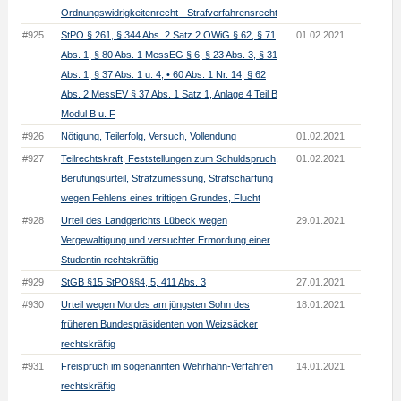
Ordnungswidrigkeitenrecht - Strafverfahrensrecht
#925
StPO § 261, § 344 Abs. 2 Satz 2 OWiG § 62, § 71
01.02.2021
Abs. 1, § 80 Abs. 1 MessEG § 6, § 23 Abs. 3, § 31
Abs. 1, § 37 Abs. 1 u. 4, • 60 Abs. 1 Nr. 14, § 62
Abs. 2 MessEV § 37 Abs. 1 Satz 1, Anlage 4 Teil B
Modul B u. F
#926
Nötigung, Teilerfolg, Versuch, Vollendung
01.02.2021
#927
Teilrechtskraft, Feststellungen zum Schuldspruch,
01.02.2021
Berufungsurteil, Strafzumessung, Strafschärfung
wegen Fehlens eines triftigen Grundes, Flucht
#928
Urteil des Landgerichts Lübeck wegen
29.01.2021
Vergewaltigung und versuchter Ermordung einer
Studentin rechtskräftig
#929
StGB §15 StPO§§4, 5, 411 Abs. 3
27.01.2021
#930
Urteil wegen Mordes am jüngsten Sohn des
18.01.2021
früheren Bundespräsidenten von Weizsäcker
rechtskräftig
#931
Freispruch im sogenannten Wehrhahn-Verfahren
14.01.2021
rechtskräftig