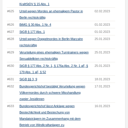
KraftStDV § 15 Abs. 1
#625
Urteil wegen Mordes an ehemaligem Pastor in
02.02.2023
Berlin rechtskräftig
#626
BtMG § 30 Abs. 1 Nr. 4
01.02.2023
#627
StGB § 177 Abs. 1
01.02.2023
#628
Urteil wegen Doppelmordes in Berlin-Marzahn
25.01.2023
rechtskräftig
#629
Verurteilung eines ehemaligen Turntrainers wegen
25.01.2023
Sexualdelikten rechtskräftig
#630
StGB § 177 Abs. 2 Nr. 1, § 176a Abs. 2 Nr. 1 aF, §
25.01.2023
179 Abs. 1 aF, § 52
#631
StGB §§ 3, 9
18.01.2023
#632
Bundesgerichtshof bestätigt Verurteilung wegen
17.01.2023
Völkermordes durch schwere Misshandlung
zweier Jesidinnen
#633
Bundesgerichtshof lässt Anklage wegen
16.01.2023
Bestechlichkeit und Bestechung von
Mandatsträgern im Zusammenhang mit dem
Betrieb von Windkraftanlagen zu