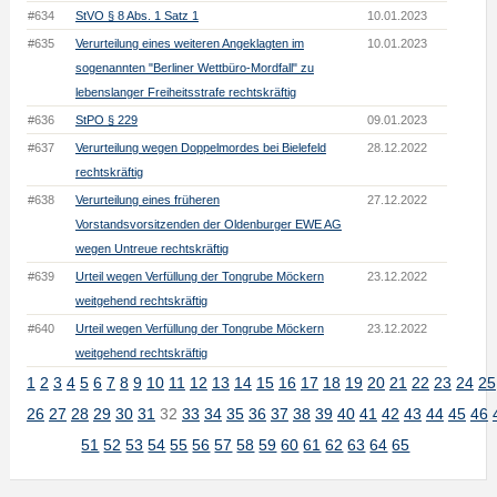
#634
StVO § 8 Abs. 1 Satz 1
10.01.2023
#635
Verurteilung eines weiteren Angeklagten im
10.01.2023
sogenannten "Berliner Wettbüro-Mordfall" zu
lebenslanger Freiheitsstrafe rechtskräftig
#636
StPO § 229
09.01.2023
#637
Verurteilung wegen Doppelmordes bei Bielefeld
28.12.2022
rechtskräftig
#638
Verurteilung eines früheren
27.12.2022
Vorstandsvorsitzenden der Oldenburger EWE AG
wegen Untreue rechtskräftig
#639
Urteil wegen Verfüllung der Tongrube Möckern
23.12.2022
weitgehend rechtskräftig
#640
Urteil wegen Verfüllung der Tongrube Möckern
23.12.2022
weitgehend rechtskräftig
1
2
3
4
5
6
7
8
9
10
11
12
13
14
15
16
17
18
19
20
21
22
23
24
25
26
27
28
29
30
31
32
33
34
35
36
37
38
39
40
41
42
43
44
45
46
51
52
53
54
55
56
57
58
59
60
61
62
63
64
65