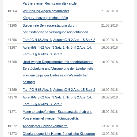
Partners einer Rechtsanwaltskanzlei
#1264
Verurteilung wegen gefährlicher
21.02.2018
Körperverletzung rechtskräftig
#1265
Steuerfreie Beitragserstattung durch
21.02.2018
berufsständische Versorgungseinrichtungen
#1266
FamFG § 68 Abs. 3; AufenthG § 2 Abs. 15 Satz 2
16.02.2018
#1267
AufenthG § 62 Abs. 3 Satz 1 Nr. 5, § 2 Abs. 14;
16.02.2018
FamFG § 68 Abs. 3 Satz 2
#1268
Urteil wegen Doppelmordes mit anschließender
16.02.2018
Zerstückelung und Versenkung der Leichenteile
in einem Leipziger Badesee im Wesentlichen
bestätigt
#1269
FamFG § 68 Abs. 3; AufenthG § 2 Abs. 15 Satz 2
16.02.2018
#1270
AufenthG § 62 Abs. 3 Satz 1 Nr. 5, § 2 Abs. 14;
16.02.2018
FamFG § 68 Abs. 3 Satz 2
#1271
Mann tot aufgefunden - Staatsanwaltschaft und
15.02.2018
Polizei ermitteln wegen Tötungsdelikts
#1272
Angeklagter Polizist kommt frei
13.02.2018
#1273
Oberlandesgericht Hamm: Juristische Klausuren
13.02.2018