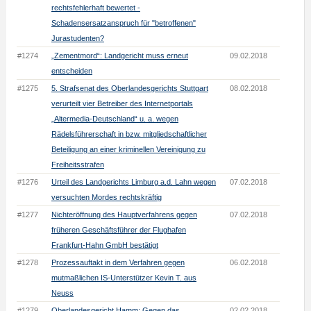
rechtsfehlerhaft bewertet -
Schadensersatzanspruch für "betroffenen"
Jurastudenten?
#1274
„Zementmord“: Landgericht muss erneut
09.02.2018
entscheiden
#1275
5. Strafsenat des Oberlandesgerichts Stuttgart
08.02.2018
verurteilt vier Betreiber des Internetportals
„Altermedia-Deutschland“ u. a. wegen
Rädelsführerschaft in bzw. mitgliedschaftlicher
Beteiligung an einer kriminellen Vereinigung zu
Freiheitsstrafen
#1276
Urteil des Landgerichts Limburg a.d. Lahn wegen
07.02.2018
versuchten Mordes rechtskräftig
#1277
Nichteröffnung des Hauptverfahrens gegen
07.02.2018
früheren Geschäftsführer der Flughafen
Frankfurt-Hahn GmbH bestätigt
#1278
Prozessauftakt in dem Verfahren gegen
06.02.2018
mutmaßlichen IS-Unterstützer Kevin T. aus
Neuss
#1279
Oberlandesgericht Hamm: Gegen das
02.02.2018